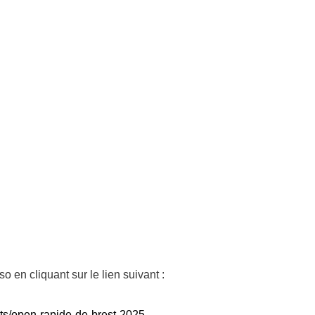
o en cliquant sur le lien suivant :
s/open-rapide-de-brest-2025.